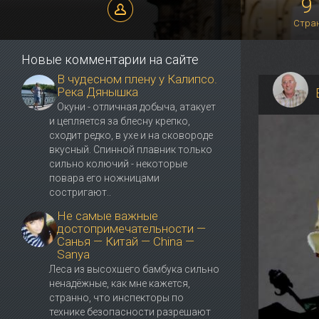
9
Виталий Рубинфельд
Стра
Новые комментарии на сайте
В чудесном плену у Калипсо.
Река Дянышка
Окуни - отличная добыча, атакует
и цепляется за блесну крепко,
сходит редко, в ухе и на сковороде
вкусный. Спинной плавник только
сильно колючий - некоторые
повара его ножницами
состригают..
Не самые важные
достопримечательности —
Санья — Китай — China —
Sanya
Леса из высохшего бамбука сильно
ненадёжные, как мне кажется,
странно, что инспекторы по
технике безопасности разрешают