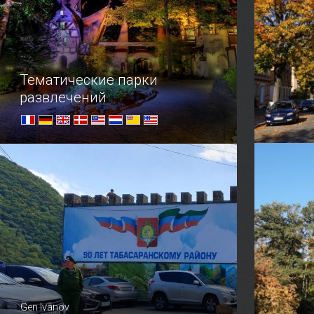
Тематические парки
развлечений
Посетите удивительные парки
развлечений, чтобы окунуться в
атмосферу волшебства и
отправиться по следам героев
любимых сказок
Gen Ivanov