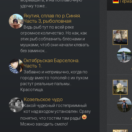
мормышить, и на поплавочную
Герма
удочку тоже...
Якутия, сплав по р.Синяя.
Часть 3, рыболовная
Ведь рыб тут по всей реке
огромное количество. Но как, как
этих рыб соблазнить блёснами и
мушками, чтоб они начали клевать
без заминок...
Октябрьская Барселона.
Часть 1.
Забавно и непривычно, когда по
городу вместо тополей с их пухом
растут реальные пальмы..
Красотища.
Козельское чудо
Какой чудесный гостеприимный
кот над входом установлен. Сразу
понятно, что гостям там рады!
Можно заходить смело!