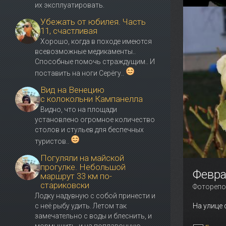
их эксплуатировать.
Убежать от юбилея. Часть
11, счастливая
Хорошо, когда в походе имеются
всевозможные медикаменты..
Способные помочь страждущим.. И
поставить на ноги Серёгу..
Вид на Венецию
с колокольни Кампанелла
Видно, что на площади
установлено огромное количество
столов и стульев для беспечных
туристов..
Погуляли на майской
прогулке. Небольшой
Февра
маршрут 33 км по-
стариковски
Фоторепо
Лодку надувную с собой принести и
с неё рыбу удить. Летом так
На улице 
замечательно с воды и блеснить, и